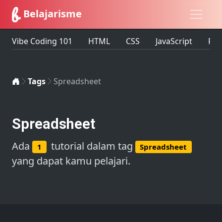
Belajarisme
Vibe Coding 101
HTML
CSS
JavaScript
Fir
Home
Tags
Spreadsheet
Spreadsheet
Ada
tutorial dalam tag
1
Spreadsheet
yang dapat kamu pelajari.