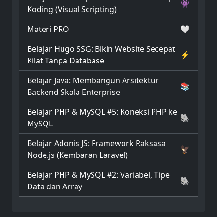
👾
Koding (Visual Scripting)
Materi PRO
🤍
Belajar Hugo SSG: Bikin Website Secepat
⚡
Kilat Tanpa Database
Belajar Java: Membangun Arsitektur
📚
Backend Skala Enterprise
Belajar PHP & MySQL #5: Koneksi PHP ke
🐘
MySQL
Belajar Adonis JS: Framework Raksasa
🦅
Node.js (Kembaran Laravel)
Belajar PHP & MySQL #2: Variabel, Tipe
🐘
Data dan Array